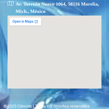
Av. Torreón Nuevo 1064, 58116 Morelia,
Mich., México
© 2025 Clinixlab | Todos los derechos reservados.