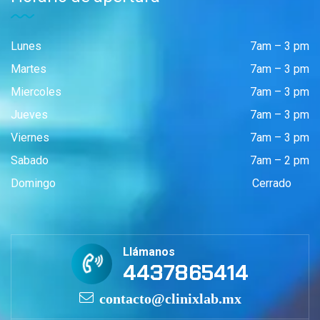
Lunes
7am – 3 pm
Martes
7am – 3 pm
Miercoles
7am – 3 pm
Jueves
7am – 3 pm
Viernes
7am – 3 pm
Sabado
7am – 2 pm
Domingo
Cerrado
Llámanos
4437865414
contacto@clinixlab.mx